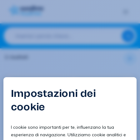
2 risultati
Informatica e telecomunicazioni
Assistenza tecnica/clienti
ADDETTA/O PRENOTAZIONI DI
OFFICINA
Torino
Vedi offerta
06/2/2024