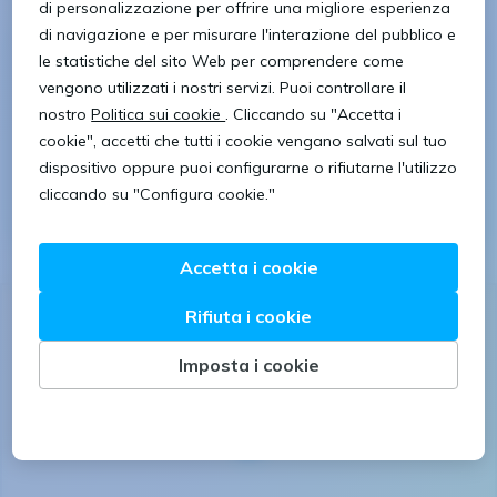
Informatica e telecomunicazioni
Software developer
TECNICO INSTALLATORE –
SOFTWARE
Villorba
Vedi offerta
15/1/2024
Seguici