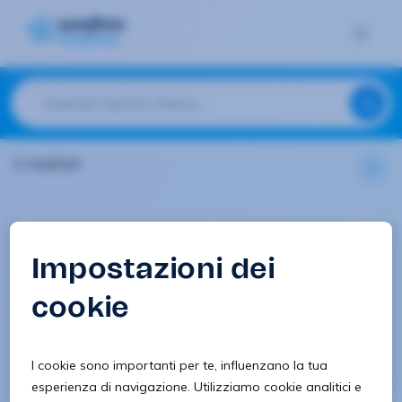
2 risultati
Informatica e telecomunicazioni
Assistenza tecnica/clienti
ADDETTA/O PRENOTAZIONI DI
OFFICINA
Torino
Vedi offerta
06/2/2024