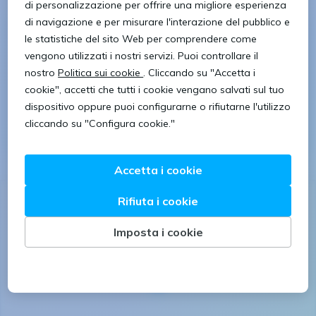
Informatica e telecomunicazioni
Software developer
TECNICO INSTALLATORE –
SOFTWARE
Villorba
Vedi offerta
15/1/2024
Seguici