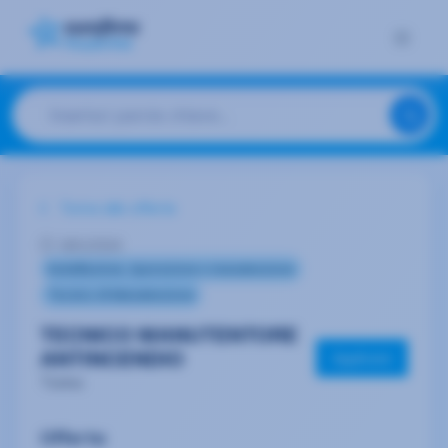
Torna alle offerte
18/1/2024
Installazione, riparazione e manutenzione
Tecnico di Manutenzione
TECNICO MANUTENTORE
Applicare
ANTINCENDIO
Torino
Offerta