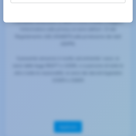
#industrial
I candidati ambosessi (L.903/77) sono invitati a leggere
l’informativa sulla privacy ai sensi dell’art. 13 del
Regolamento (UE) 2016/679 sulla protezione dei dati
(GDPR).
Il presente annuncio è rivolto ad entrambi i sessi, ai
sensi delle leggi 903/77 e 125/91, e a persone di tutte le
età e tutte le nazionalità, ai sensi dei decreti legislativi
215/03 e 216/03
Applicare