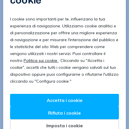
– Disponibilità ai tre turni
– Automunito
Completano il profilo proattività e serietà.
Sede di lavoro: Torino zona Mirafiori
Orario di lavoro: full-time 24/7 su turni