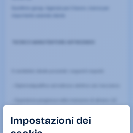
Eurofirms group, Agenzia per il lavoro, ricerca per
importante azienda cliente
:
TECNICO MANUTENTORE
ANTINCENDIO
Il candidato ideale possiede i seguenti requisiti:
– Diploma/qualifica ad indirizzo elettrico e/o meccanico
– Esperienza pregressa nella mansione di almeno 1/2
anni
– In possesso di formazione antincendio