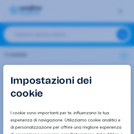
2 risultati
Turismo e ristorazione
Cuoco
pizzaiolo
Parma
Vedi offerta
26/1/2024