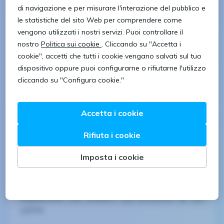
Gestire la documentazione tecnica
Definire le disposizioni tecniche e il
processo di approvazione dei prodotti
I requisiti richiesti sono:
Laurea in Ingegneria Meccanica, Chimica,
Elettrico/Elettronica
Esperienza di almeno 5 anni, nel ruolo e
nel settore
Conoscenza della lingua inglese
Sede di lavoro: provincia di Milano
I candidati ambosessi (L.903/77) sono invitati a leggere
l’informativa sulla privacy ai sensi dell’art. 13 del
Regolamento (UE) 2016/679 sulla protezione dei dati
(GDPR).