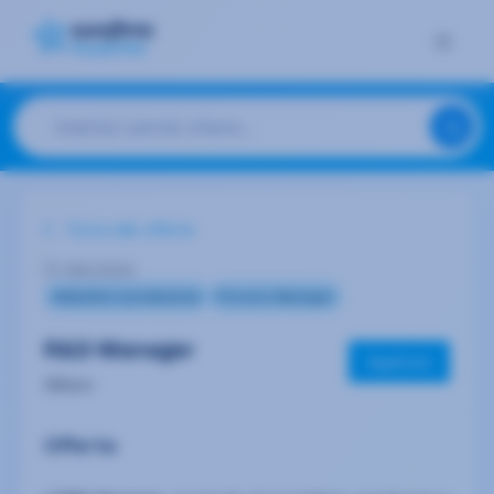
Torna alle offerte
09/1/2024
Industria e produzione
Process Manager
R&D Manager
Applicare
Milano
Offerta