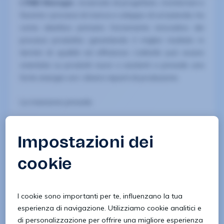
L’R&D Manager,
incaricato di progettare, monitorare e
favorire i processi di ricerca e sviluppo di un’azienda, ha
come obiettivo primario l’incremento innovativo dei
processi produttivi, garantendo il miglior risultato in
termini di qualità ed efficienza. L’attività può essere
orientata su prodotti nuovi o esistenti e prevede una
forte sinergia con i diversi reparti di produzione.
La mansione prevede:
Elaborare di modelli / prototipi,
eseguendo i calcoli strutturali opportuni
tramite strumenti di simulazione (sia
standard che non)
Elaborare test di convalida ipotesi e/o
simulazioni
Seguire e coordinare il team dedito alla
costruzione del prototipo