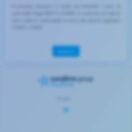
Il presente annuncio è rivolto ad entrambi i sessi, ai
sensi delle leggi 903/77 e 125/91, e a persone di tutte le
età e tutte le nazionalità, ai sensi dei decreti legislativi
215/03 e 216/03.
Applicare
Seguici