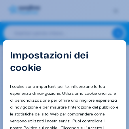
1 risultati
QUALITA' e I+D
Controllo qualità
ADDETTO CONTROLLO E QUALITA’ –
Mondovì (CN)
Mondovì (CN)
Vedi offerta
28/12/2023