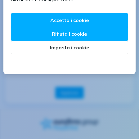
#industrial
I candidati ambosessi (L.903/77) sono invitati a
leggere l’informativa sulla privacy ai sensi dell’art.
13 del Regolamento (UE) 2016/679 sulla
protezione dei dati (GDPR).
Il presente annuncio è rivolto ad entrambi i sessi, ai
sensi delle leggi 903/77 e 125/91, e a persone di
tutte le età e tutte le nazionalità, ai sensi dei decreti
legislativi 215/03 e 216/03
Applicare