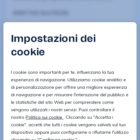
ADDETTA/O ALLE PULIZIE
La risorsa si occuperà dell’attività ordinaria di pulizie.
REQUISITI RICHIESTI:
– Pregressa esperienza nella mansione di almeno 1
anno
– Disponibilità immediata
– Flessibilità oraria
– Possesso di patente B e di auto propria per
spostamenti sul territorio
Orari di lavoro
: Dal lunedì al venerdì dalle 13:30
alle 15:30
Sede di lavoro:
LA LOGGIA
CONTRATTO IN SOMMINISTRAZIONE