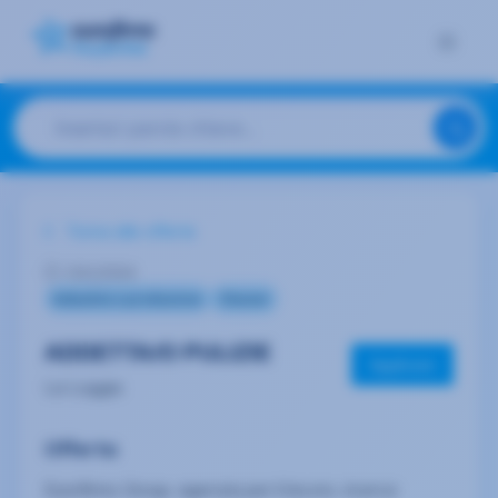
Torna alle offerte
15/1/2024
Industria e produzione
Cleaner
ADDETTA/O PULIZIE
Applicare
La Loggia
Offerta
Eurofirms Group, agenzia per il lavoro, ricerca: