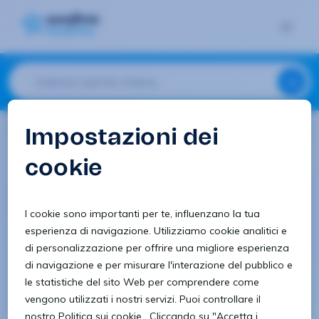
1 risultati
Installazione, riparazione e manutenzione
Meccanico del veicolo
COLLAUDATORE
Torino
Vedi offerta
26/3/2024